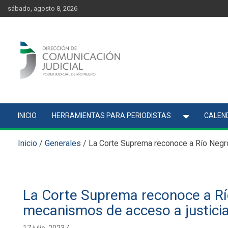
Skip
content
sábado, agosto 8, 2026
to
content
Comunicación Judicial
Noticias judiciales del Poder Judicial de Río Negro
INICIO
HERRAMIENTAS PARA PERIODISTAS
CALEND
Inicio
Generales
La Corte Suprema reconoce a Río Negro
La Corte Suprema reconoce a Río
mecanismos de acceso a justici