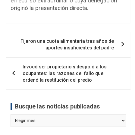
el recurso extraordinario cuya denegación
originó la presentación directa.
Navegación
Fijaron una cuota alimentaria tras años de
de
aportes insuficientes del padre
entradas
Invocó ser propietario y despojó a los
ocupantes: las razones del fallo que
ordenó la restitución del predio
Busque las noticias publicadas
Busque
las
noticias