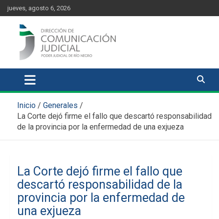
Skip
content
jueves, agosto 6, 2026
to
content
Comunicación Judicial
Noticias judiciales del Poder Judicial de Río Negro
Inicio
Generales
La Corte dejó firme el fallo que descartó responsabilidad
de la provincia por la enfermedad de una exjueza
La Corte dejó firme el fallo que
descartó responsabilidad de la
provincia por la enfermedad de
una exjueza