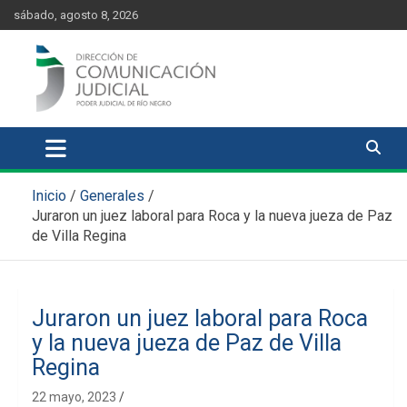
Skip
content
sábado, agosto 8, 2026
to
content
Comunicación Judicial
Noticias judiciales del Poder Judicial de Río Negro
Inicio
Generales
Juraron un juez laboral para Roca y la nueva jueza de Paz
de Villa Regina
Juraron un juez laboral para Roca
y la nueva jueza de Paz de Villa
Regina
22 mayo, 2023