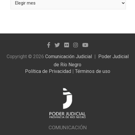
las
noticias
publicadas
Copyright © 2026
Comunicación Judicial
Poder Judicial
de Río Negro
Política de Privacidad
|
Términos de uso
COMUNICACIÓN