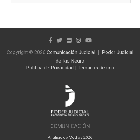
las
noticias
publicadas
Copyright © 2026
Comunicación Judicial
Poder Judicial
de Río Negro
Política de Privacidad
|
Términos de uso
COMUNICACIÓN
Análisis de Medios 2026