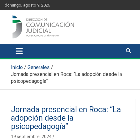
Skip
content
domingo, agosto 9, 2026
to
content
Comunicación Judicial
Noticias judiciales del Poder Judicial de Río Negro
Inicio
Generales
Jornada presencial en Roca: “La adopción desde la
psicopedagogía”
Jornada presencial en Roca: “La
adopción desde la
psicopedagogía”
19 septiembre, 2024