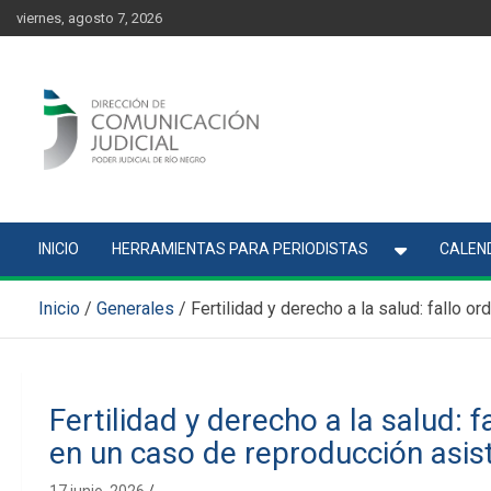
Skip
content
viernes, agosto 7, 2026
to
content
Comunicación Judicial
Noticias judiciales del Poder Judicial de Río Negro
INICIO
HERRAMIENTAS PARA PERIODISTAS
CALEND
Inicio
Generales
Fertilidad y derecho a la salud: fallo o
Fertilidad y derecho a la salud: f
en un caso de reproducción asis