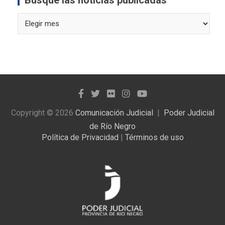
Busque las noticias publicadas
Busque
las
noticias
publicadas
Copyright © 2026
Comunicación Judicial
Poder Judicial
de Río Negro
Política de Privacidad
|
Términos de uso