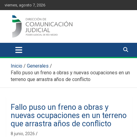
Skip
content
viernes, agosto 7, 2026
to
content
Comunicación Judicial
Noticias judiciales del Poder Judicial de Río Negro
Inicio
Generales
Fallo puso un freno a obras y nuevas ocupaciones en un
terreno que arrastra años de conflicto
Fallo puso un freno a obras y
nuevas ocupaciones en un terreno
que arrastra años de conflicto
8 junio, 2026