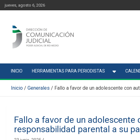
Skip
content
jueves, agosto 6, 2026
to
content
Comunicación Judicial
Noticias judiciales del Poder Judicial de Río Negro
INICIO
HERRAMIENTAS PARA PERIODISTAS
CALEND
Inicio
Generales
Fallo a favor de un adolescente con au
Fallo a favor de un adolescente 
responsabilidad parental a su p