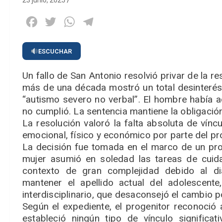
23 junio, 2025
Facebook
Twitter
WhatsApp
Telegram
ESCUCHAR
Un fallo de San Antonio resolvió privar de la 
más de una década mostró un total desinterés 
“autismo severo no verbal”. El hombre había a
no cumplió. La sentencia mantiene la obligació
La resolución valoró la falta absoluta de vínc
emocional, físico y económico por parte del pr
La decisión fue tomada en el marco de un pro
mujer asumió en soledad las tareas de cuid
contexto de gran complejidad debido al dia
mantener el apellido actual del adolescent
interdisciplinario, que desaconsejó el cambio 
Según el expediente, el progenitor reconoció 
estableció ningún tipo de vínculo significa