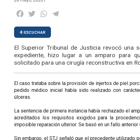
28 mayo, 2026
Facebook
Twitter
WhatsApp
Telegram
ESCUCHAR
El Superior Tribunal de Justicia revocó una se
expediente, hizo lugar a un amparo para que
solicitado para una cirugía reconstructiva en R
El caso trataba sobre la provisión de injertos de piel porc
pedido médico inicial había sido realizado con carácter
úlceras.
La sentencia de primera instancia había rechazado el am
acreditados los requisitos exigidos para la procedenci
imposible reparación ulterior. Se basó en un fallo anterior 
Sin embargo, el STJ señaló que el precedente utilizado po