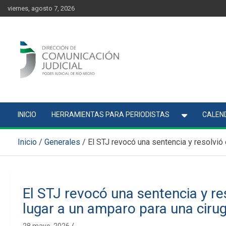
Skip
content
viernes, agosto 7, 2026
to
content
Comunicación Judicial
Noticias judiciales del Poder Judicial de Río Negro
INICIO
HERRAMIENTAS PARA PERIODISTAS
CALEND
Inicio
Generales
El STJ revocó una sentencia y resolvió 
El STJ revocó una sentencia y re
lugar a un amparo para una cirug