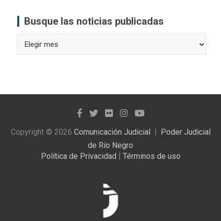
Busque las noticias publicadas
Busque
las
noticias
publicadas
Copyright © 2026
Comunicación Judicial
Poder Judicial
de Río Negro
Política de Privacidad
|
Términos de uso