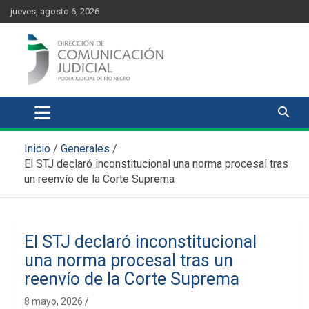
Skip
content
jueves, agosto 6, 2026
to
content
Comunicación Judicial
Noticias judiciales del Poder Judicial de Río Negro
Inicio
Generales
El STJ declaró inconstitucional una norma procesal tras
un reenvío de la Corte Suprema
El STJ declaró inconstitucional
una norma procesal tras un
reenvío de la Corte Suprema
8 mayo, 2026