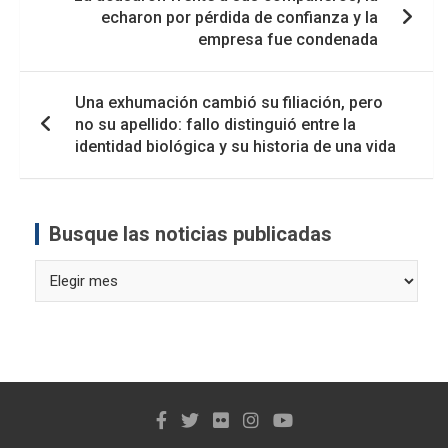
de
echaron por pérdida de confianza y la
entradas
empresa fue condenada
Una exhumación cambió su filiación, pero
no su apellido: fallo distinguió entre la
identidad biológica y su historia de una vida
Busque las noticias publicadas
Busque
las
noticias
publicadas