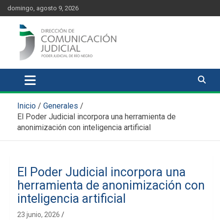
Skip
content
domingo, agosto 9, 2026
to
content
Comunicación Judicial
Noticias judiciales del Poder Judicial de Río Negro
Inicio
Generales
El Poder Judicial incorpora una herramienta de
anonimización con inteligencia artificial
El Poder Judicial incorpora una
herramienta de anonimización con
inteligencia artificial
23 junio, 2026