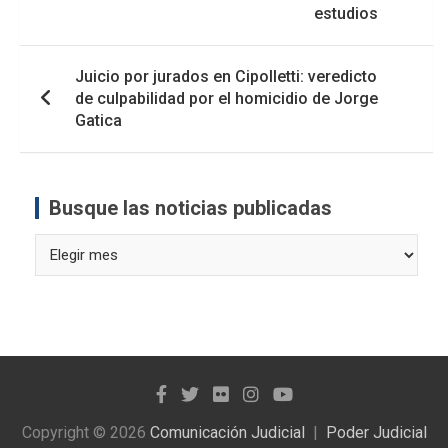
entradas
estudios
Juicio por jurados en Cipolletti: veredicto
de culpabilidad por el homicidio de Jorge
Gatica
Busque las noticias publicadas
Busque
las
noticias
publicadas
Copyright © 2026
Comunicación Judicial
Poder Judicial