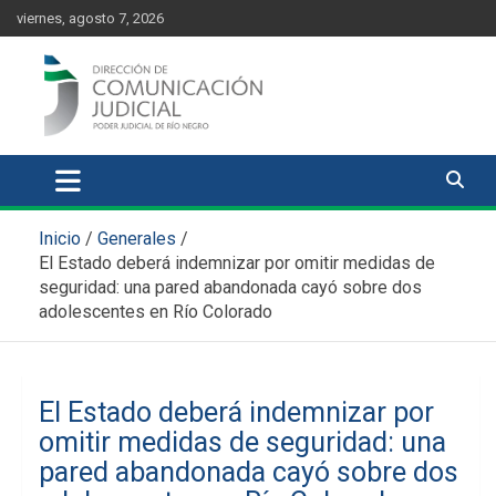
Skip
content
viernes, agosto 7, 2026
to
content
Comunicación Judicial
Noticias judiciales del Poder Judicial de Río Negro
Inicio
Generales
El Estado deberá indemnizar por omitir medidas de
seguridad: una pared abandonada cayó sobre dos
adolescentes en Río Colorado
El Estado deberá indemnizar por
omitir medidas de seguridad: una
pared abandonada cayó sobre dos