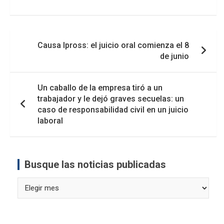
Navegación
Causa Ipross: el juicio oral comienza el 8
de
de junio
entradas
Un caballo de la empresa tiró a un
trabajador y le dejó graves secuelas: un
caso de responsabilidad civil en un juicio
laboral
Busque las noticias publicadas
Busque
las
noticias
publicadas