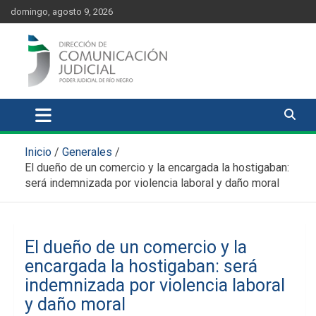
Skip
content
domingo, agosto 9, 2026
to
content
Comunicación Judicial
Noticias judiciales del Poder Judicial de Río Negro
Inicio
Generales
El dueño de un comercio y la encargada la hostigaban:
será indemnizada por violencia laboral y daño moral
El dueño de un comercio y la
encargada la hostigaban: será
indemnizada por violencia laboral
y daño moral