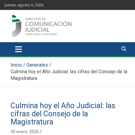
Skip
content
jueves, agosto 6, 2026
to
content
Comunicación Judicial
Noticias judiciales del Poder Judicial de Río Negro
Inicio
Generales
Culmina hoy el Año Judicial: las cifras del Consejo de la
Magistratura
Culmina hoy el Año Judicial: las
cifras del Consejo de la
Magistratura
30 enero, 2026