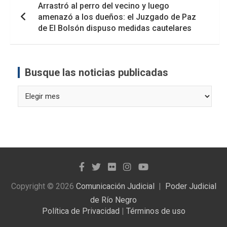
Arrastró al perro del vecino y luego
amenazó a los dueños: el Juzgado de Paz
de El Bolsón dispuso medidas cautelares
Busque las noticias publicadas
Busque
las
noticias
publicadas
Copyright © 2026
Comunicación Judicial
Poder Judicial
de Río Negro
Política de Privacidad
|
Términos de uso