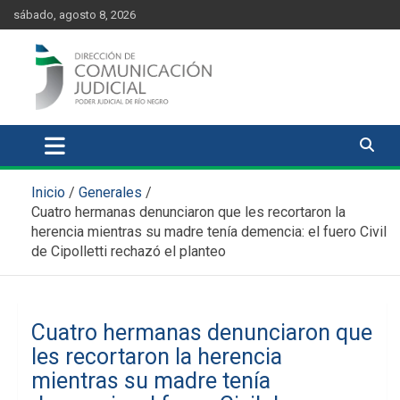
Skip
content
sábado, agosto 8, 2026
to
content
Comunicación Judicial
Noticias judiciales del Poder Judicial de Río Negro
Inicio
Generales
Cuatro hermanas denunciaron que les recortaron la
herencia mientras su madre tenía demencia: el fuero Civil
de Cipolletti rechazó el planteo
Cuatro hermanas denunciaron que
les recortaron la herencia
mientras su madre tenía