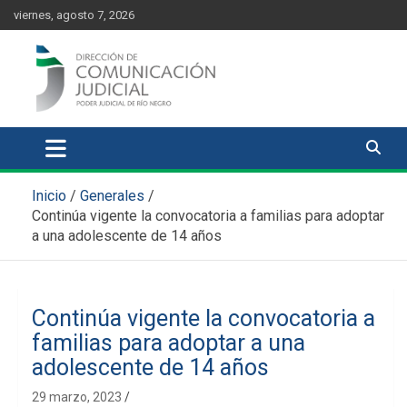
Skip
content
viernes, agosto 7, 2026
to
content
Comunicación Judicial
Noticias judiciales del Poder Judicial de Río Negro
Inicio
Generales
Continúa vigente la convocatoria a familias para adoptar
a una adolescente de 14 años
Continúa vigente la convocatoria a
familias para adoptar a una
adolescente de 14 años
29 marzo, 2023