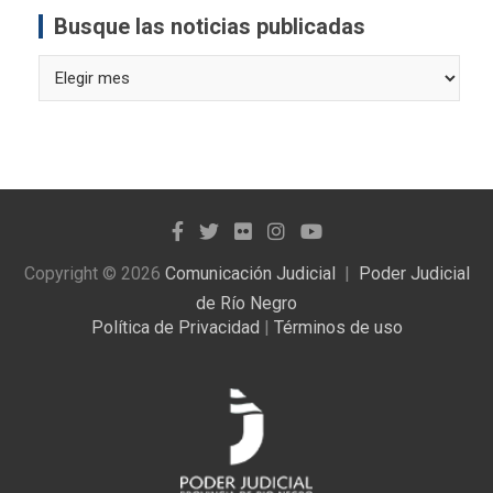
Busque las noticias publicadas
Busque
las
noticias
publicadas
Copyright © 2026
Comunicación Judicial
Poder Judicial
de Río Negro
Política de Privacidad
|
Términos de uso