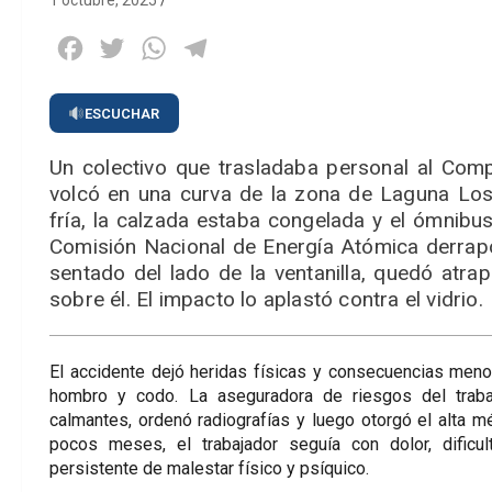
1 octubre, 2025
Facebook
Twitter
WhatsApp
Telegram
ESCUCHAR
Un colectivo que trasladaba personal al Compl
volcó en una curva de la zona de Laguna Los
fría, la calzada estaba congelada y el ómnibu
Comisión Nacional de Energía Atómica derrapó
sentado del lado de la ventanilla, quedó at
sobre él. El impacto lo aplastó contra el vidrio.
El accidente dejó heridas físicas y consecuencias menos
hombro y codo. La aseguradora de riesgos del trabajo
calmantes, ordenó radiografías y luego otorgó el alta m
pocos meses, el trabajador seguía con dolor, dificul
persistente de malestar físico y psíquico.