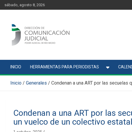
Skip
content
sábado, agosto 8, 2026
to
content
Comunicación Judicial
Noticias judiciales del Poder Judicial de Río Negro
INICIO
HERRAMIENTAS PARA PERIODISTAS
CALEND
Inicio
Generales
Condenan a una ART por las secuelas qu
Condenan a una ART por las secu
un vuelco de un colectivo estata