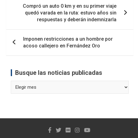
Navegación
Compró un auto 0 km y en su primer viaje
de
quedó varada en la ruta: estuvo años sin
entradas
respuestas y deberán indemnizarla
Imponen restricciones a un hombre por
acoso callejero en Fernández Oro
Busque las noticias publicadas
Busque
las
noticias
publicadas