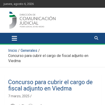
Skip
content
jueves, agosto 6, 2026
to
content
Comunicación Judicial
Noticias judiciales del Poder Judicial de Río Negro
Inicio
Generales
Concurso para cubrir el cargo de fiscal adjunto en
Viedma
Concurso para cubrir el cargo de
fiscal adjunto en Viedma
7 marzo, 2025