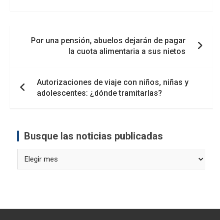
Navegación
Por una pensión, abuelos dejarán de pagar
de
la cuota alimentaria a sus nietos
entradas
Autorizaciones de viaje con niños, niñas y
adolescentes: ¿dónde tramitarlas?
Busque las noticias publicadas
Busque
las
noticias
publicadas