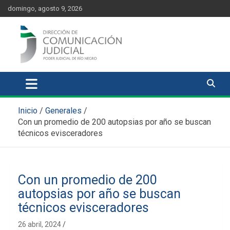
Skip
content
domingo, agosto 9, 2026
to
content
Comunicación Judicial
Noticias judiciales del Poder Judicial de Río Negro
Inicio
Generales
Con un promedio de 200 autopsias por año se buscan
técnicos evisceradores
Con un promedio de 200
autopsias por año se buscan
técnicos evisceradores
26 abril, 2024