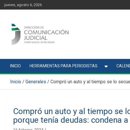
Skip
content
jueves, agosto 6, 2026
to
content
Comunicación Judicial
Noticias judiciales del Poder Judicial de Río Negro
INICIO
HERRAMIENTAS PARA PERIODISTAS
CALEND
Inicio
Generales
Compró un auto y al tiempo se lo secue
Compró un auto y al tiempo se l
porque tenía deudas: condena a