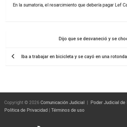
En la sumatoria, el resarcimiento que debería pagar Lef 
Navegación
Dijo que se desvaneció y se cho
de
entradas
Iba a trabajar en bicicleta y se cayó en una roto
Copyright © 2026
Comunicación Judicial
Poder Judicial de
Política de Privacidad
|
Términos de uso