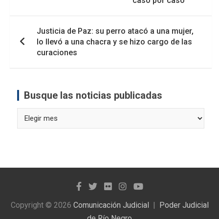
caso por caso
Justicia de Paz: su perro atacó a una mujer,
lo llevó a una chacra y se hizo cargo de las
curaciones
Busque las noticias publicadas
Busque
las
noticias
publicadas
Copyright © 2026
Comunicación Judicial
Poder Judicial
de Río Negro