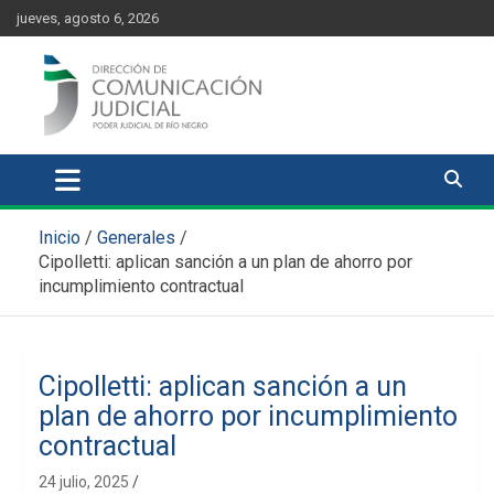
Skip
content
jueves, agosto 6, 2026
to
content
Comunicación Judicial
Noticias judiciales del Poder Judicial de Río Negro
Inicio
Generales
Cipolletti: aplican sanción a un plan de ahorro por
incumplimiento contractual
Cipolletti: aplican sanción a un
plan de ahorro por incumplimiento
contractual
24 julio, 2025