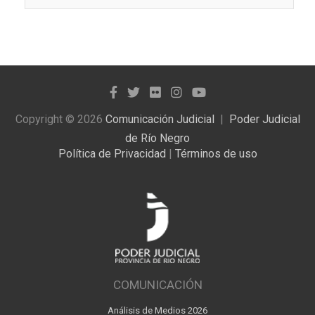
las
noticias
publicadas
Copyright © 2026
Comunicación Judicial
Poder Judicial
de Río Negro
Política de Privacidad
|
Términos de uso
COMUNICACIÓN
Análisis de Medios 2026