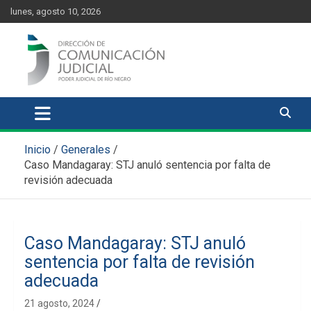
Skip
content
lunes, agosto 10, 2026
to
content
Comunicación Judicial
Noticias judiciales del Poder Judicial de Río Negro
Inicio
Generales
Caso Mandagaray: STJ anuló sentencia por falta de
revisión adecuada
Caso Mandagaray: STJ anuló
sentencia por falta de revisión
adecuada
21 agosto, 2024