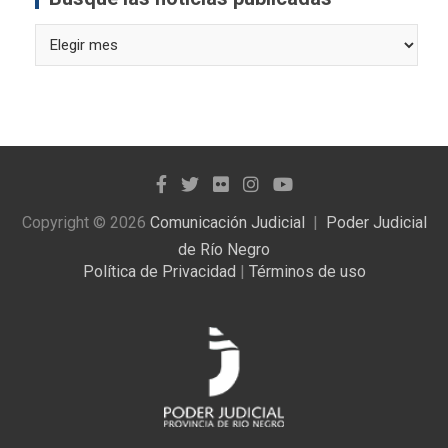
Busque
las
noticias
publicadas
Copyright © 2026
Comunicación Judicial
Poder Judicial
de Río Negro
Política de Privacidad
|
Términos de uso