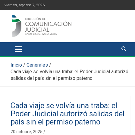
Skip
content
viernes, agosto 7, 2026
to
content
Comunicación Judicial
Noticias judiciales del Poder Judicial de Río Negro
Inicio
Generales
Cada viaje se volvía una traba: el Poder Judicial autorizó
salidas del país sin el permiso paterno
Cada viaje se volvía una traba: el
Poder Judicial autorizó salidas del
país sin el permiso paterno
20 octubre, 2025