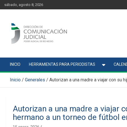
Skip
content
sábado, agosto 8, 2026
to
content
Comunicación Judicial
Noticias judiciales del Poder Judicial de Río Negro
INICIO
HERRAMIENTAS PARA PERIODISTAS
CALEND
Inicio
Generales
Autorizan a una madre a viajar con su h
Autorizan a una madre a viajar c
hermano a un torneo de fútbol e