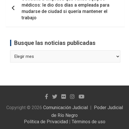
médicos: le dio dos días a empleada para
mudarse de ciudad si quería mantener el
trabajo
Busque las noticias publicadas
Busque
las
noticias
publicadas
Copyright © 2026
Comunicación Judicial
Poder Judicial
de Río Negro
Política de Privacidad
|
Términos de uso