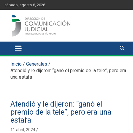
Skip
content
sábado, agosto 8, 2026
to
content
Comunicación Judicial
Noticias judiciales del Poder Judicial de Río Negro
Inicio
Generales
Atendió y le dijeron: “ganó el premio de la tele”, pero era
una estafa
Atendió y le dijeron: “ganó el
premio de la tele”, pero era una
estafa
11 abril, 2024