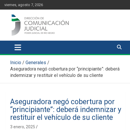
Skip
content
viernes, agosto 7, 2026
to
content
Comunicación Judicial
Noticias judiciales del Poder Judicial de Río Negro
Inicio
Generales
Aseguradora negó cobertura por “principiante”: deberá
indemnizar y restituir el vehículo de su cliente
Aseguradora negó cobertura por
“principiante”: deberá indemnizar y
restituir el vehículo de su cliente
3 enero, 2025