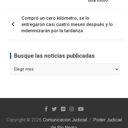
una moto
Compró un cero kilómetro, se lo
entregaron casi cuatro meses después y lo
indemnizarán por la tardanza
Busque las noticias publicadas
Busque
las
noticias
publicadas
Copyright © 2026
Comunicación Judicial
Poder Judicial
de Río Negro