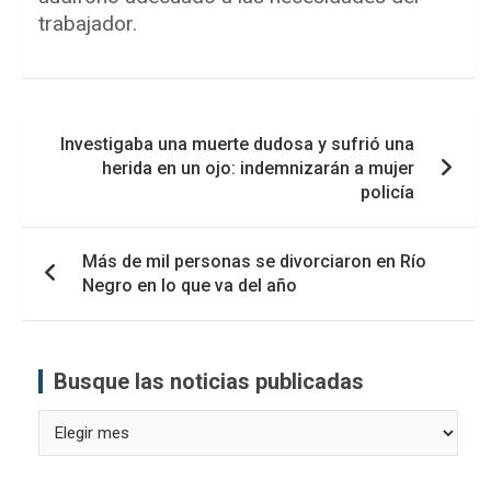
trabajador.
Navegación
Investigaba una muerte dudosa y sufrió una
de
herida en un ojo: indemnizarán a mujer
entradas
policía
Más de mil personas se divorciaron en Río
Negro en lo que va del año
Busque las noticias publicadas
Busque
las
noticias