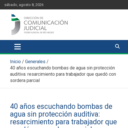
Skip
content
sábado, agosto 8, 2026
to
content
Comunicación Judicial
Noticias judiciales del Poder Judicial de Río Negro
Inicio
Generales
40 años escuchando bombas de agua sin protección
auditiva: resarcimiento para trabajador que quedó con
sordera parcial
40 años escuchando bombas de
agua sin protección auditiva:
resarcimiento para trabajador que